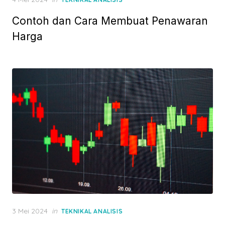
o
Contoh dan Cara Membuat Penawaran
s
t
Harga
e
d
o
n
P
3 Mei 2024
in
TEKNIKAL ANALISIS
o