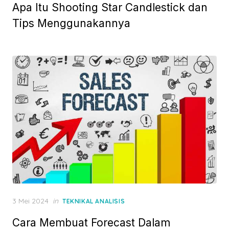
Apa Itu Shooting Star Candlestick dan
s
t
Tips Menggunakannya
e
d
o
n
P
3 Mei 2024
in
TEKNIKAL ANALISIS
o
Cara Membuat Forecast Dalam
s