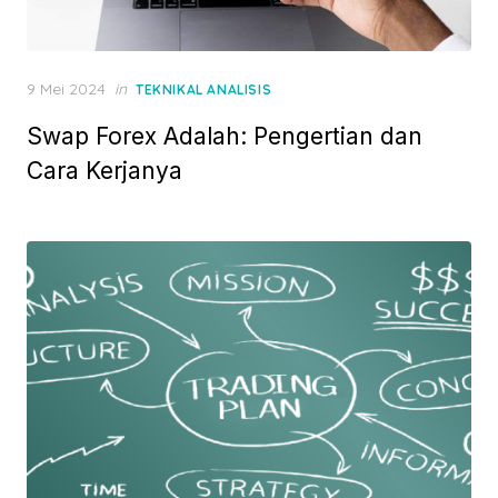
P
9 Mei 2024
in
TEKNIKAL ANALISIS
o
Swap Forex Adalah: Pengertian dan
s
t
Cara Kerjanya
e
d
o
n