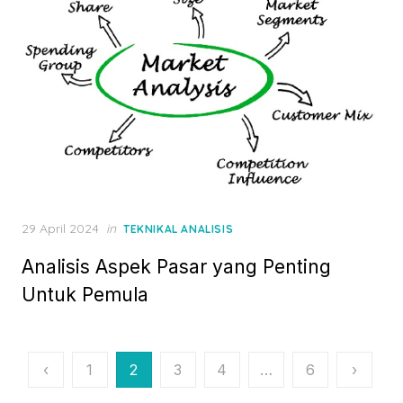
P
29 April 2024
in
TEKNIKAL ANALISIS
o
Analisis Aspek Pasar yang Penting
s
t
Untuk Pemula
e
d
o
n
N
‹
1
2
3
4
…
6
›
a