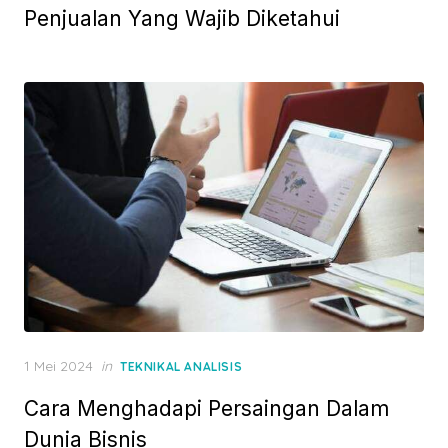
t
Penjualan Yang Wajib Diketahui
e
d
o
n
P
1 Mei 2024
in
TEKNIKAL ANALISIS
o
Cara Menghadapi Persaingan Dalam
s
t
Dunia Bisnis