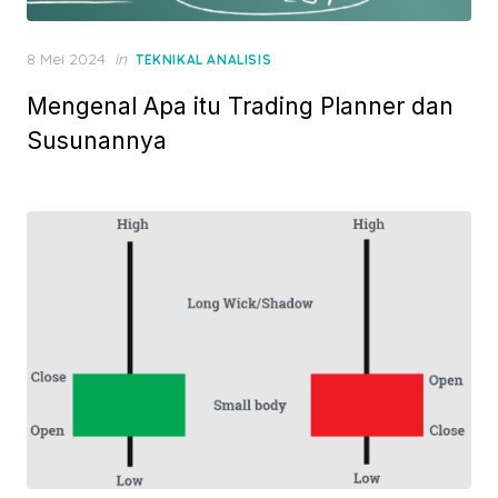
P
8 Mei 2024
in
TEKNIKAL ANALISIS
o
Mengenal Apa itu Trading Planner dan
s
t
Susunannya
e
d
o
n