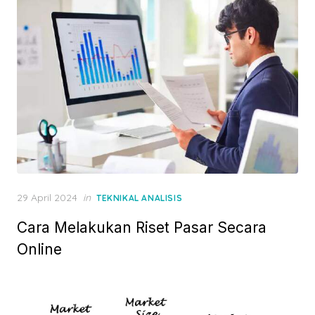
o
n
P
29 April 2024
in
TEKNIKAL ANALISIS
o
Cara Melakukan Riset Pasar Secara
s
t
Online
e
d
o
n