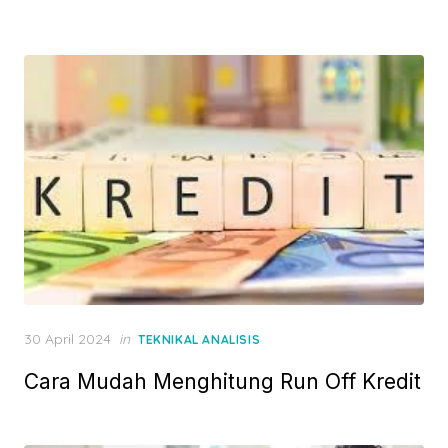
e
d
o
n
P
30 April 2024
in
TEKNIKAL ANALISIS
o
Cara Mudah Menghitung Run Off Kredit
s
t
e
d