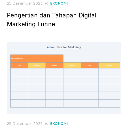
P
25 Desember 2023
in
EKONOMI
o
Pengertian dan Tahapan Digital
s
t
Marketing Funnel
e
d
o
n
P
25 Desember 2023
in
EKONOMI