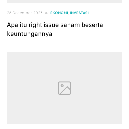
P
26 Desember 2023
in
,
EKONOMI
INVESTASI
o
Apa itu right issue saham beserta
s
t
keuntungannya
e
d
o
n