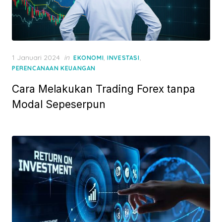
P
1 Januari 2024
in
,
,
EKONOMI
INVESTASI
o
PERENCANAAN KEUANGAN
s
Cara Melakukan Trading Forex tanpa
t
e
Modal Sepeserpun
d
o
n