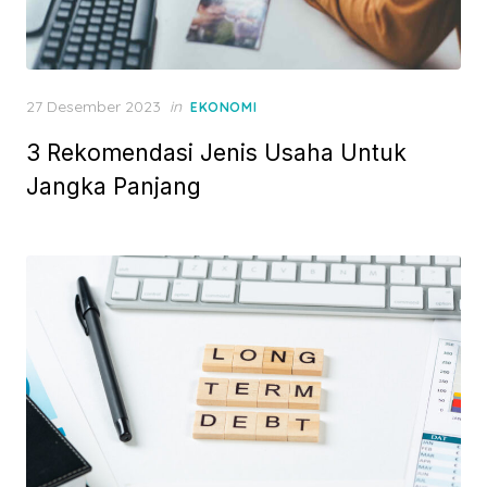
P
27 Desember 2023
in
EKONOMI
o
3 Rekomendasi Jenis Usaha Untuk
s
t
Jangka Panjang
e
d
o
n