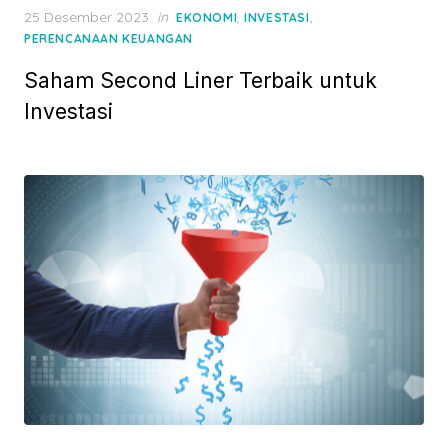
P
25 Desember 2023
in
,
,
EKONOMI
INVESTASI
o
PERENCANAAN KEUANGAN
s
Saham Second Liner Terbaik untuk
t
e
Investasi
d
o
n