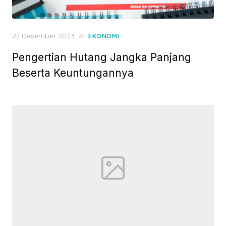
P
27 Desember 2023
in
EKONOMI
o
Pengertian Hutang Jangka Panjang
s
t
Beserta Keuntungannya
e
d
o
n