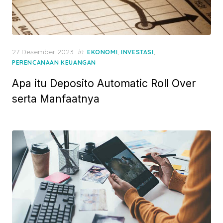
P
27 Desember 2023
in
,
,
EKONOMI
INVESTASI
o
PERENCANAAN KEUANGAN
s
Apa itu Deposito Automatic Roll Over
t
e
serta Manfaatnya
d
o
n