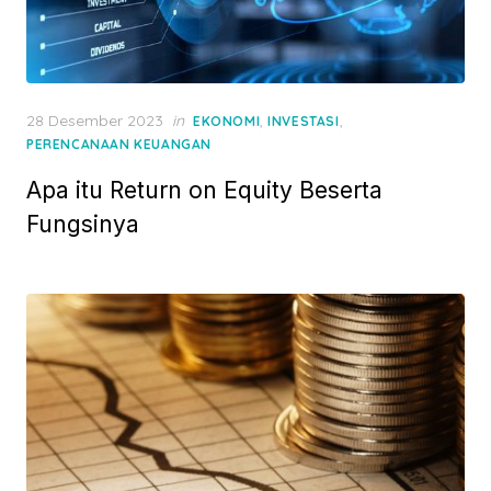
P
28 Desember 2023
in
,
,
EKONOMI
INVESTASI
o
PERENCANAAN KEUANGAN
s
Apa itu Return on Equity Beserta
t
e
Fungsinya
d
o
n