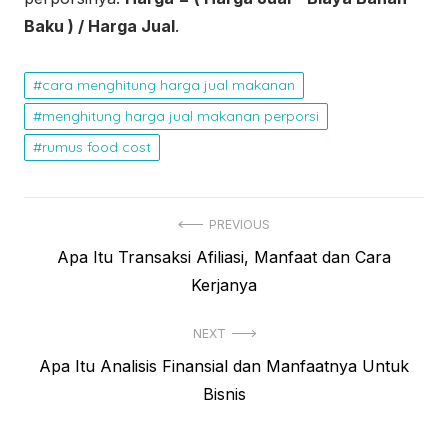
Baku ) / Harga Jual
.
cara menghitung harga jual makanan
menghitung harga jual makanan perporsi
rumus food cost
N
PREVIOUS
P
Apa Itu Transaksi Afiliasi, Manfaat dan Cara
a
r
Kerjanya
v
e
i
NEXT
v
N
Apa Itu Analisis Finansial dan Manfaatnya Untuk
i
g
e
Bisnis
o
a
x
u
s