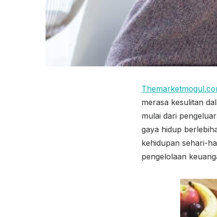
Themarketmogul.c
merasa kesulitan d
mulai dari pengelua
gaya hidup berlebih
kehidupan sehari-ha
pengelolaan keuanga