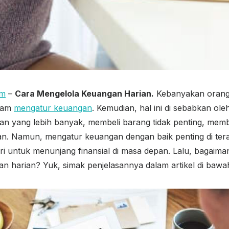
om
–
Cara Mengelola Keuangan Harian.
Kebanyakan orang
alam
mengatur keuangan
. Kemudian, hal ini di sebabkan ole
ran yang lebih banyak, membeli barang tidak penting, mem
an. Namun, mengatur keuangan dengan baik penting di te
ri untuk menunjang finansial di masa depan. Lalu, bagaim
n harian? Yuk, simak penjelasannya dalam artikel di bawah 