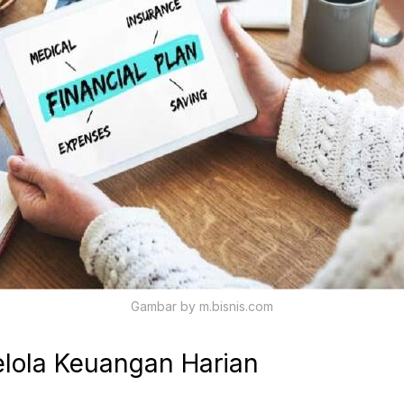
Gambar by m.bisnis.com
lola Keuangan Harian