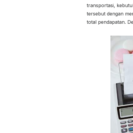
transportasi, kebut
tersebut dengan men
total pendapatan. De