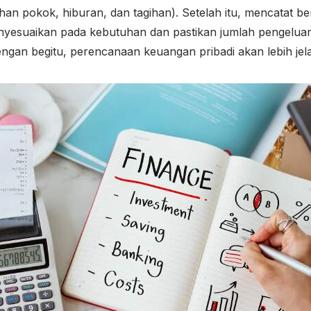
uhan pokok, hiburan, dan tagihan). Setelah itu, mencatat 
yesuaikan pada kebutuhan dan pastikan jumlah pengeluaran
ngan begitu, perencanaan keuangan pribadi akan lebih jela