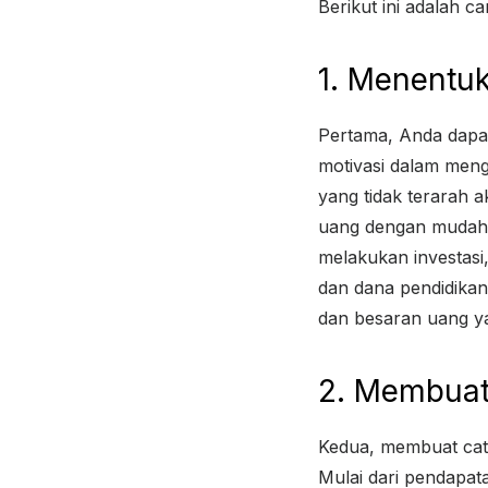
Berikut ini adalah c
1. Menentu
Pertama, Anda dapat
motivasi dalam meng
yang tidak terarah
uang dengan mudah.
melakukan investasi
dan dana pendidika
dan besaran uang ya
2. Membuat
Kedua, membuat cat
Mulai dari pendapat