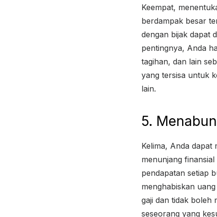
Keempat, menentukan
berdampak besar terh
dengan bijak dapat 
pentingnya, Anda ha
tagihan, dan lain s
yang tersisa untuk k
lain.
5. Menabun
Kelima, Anda dapat
menunjang finansial
pendapatan setiap 
menghabiskan uang u
gaji dan tidak bole
seseorang yang kes