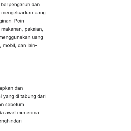
a berpengaruh dan
 mengeluarkan uang
ginan. Poin
i makanan, pakaian,
sa menggunakan uang
 mobil, dan lain-
rapkan dan
 yang di tabung dari
an sebelum
ada awal menerima
enghindari