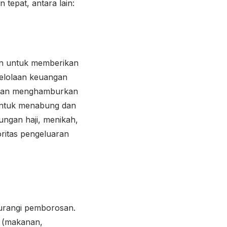
tepat, antara lain:
kan untuk memberikan
gelolaan keuangan
g dan menghamburkan
untuk menabung dan
ungan haji, menikah,
ritas pengeluaran
urangi pemborosan.
n (makanan,