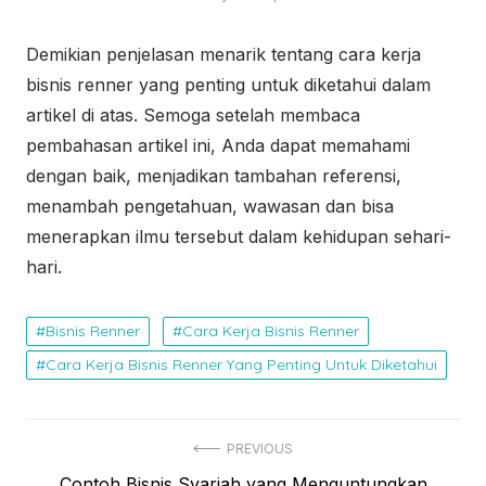
Demikian penjelasan menarik tentang cara kerja
bisnis renner yang penting untuk diketahui dalam
artikel di atas. Semoga setelah membaca
pembahasan artikel ini, Anda dapat memahami
dengan baik, menjadikan tambahan referensi,
menambah pengetahuan, wawasan dan bisa
menerapkan ilmu tersebut dalam kehidupan sehari-
hari.
Bisnis Renner
Cara Kerja Bisnis Renner
Cara Kerja Bisnis Renner Yang Penting Untuk Diketahui
N
PREVIOUS
P
Contoh Bisnis Syariah yang Menguntungkan