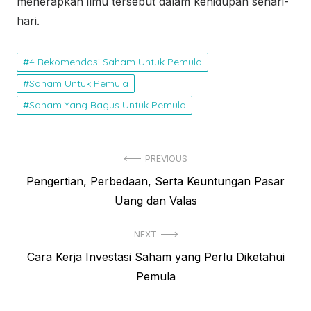
menerapkan ilmu tersebut dalam kehidupan sehari-
hari.
4 Rekomendasi Saham Untuk Pemula
Saham Untuk Pemula
Saham Yang Bagus Untuk Pemula
N
PREVIOUS
P
Pengertian, Perbedaan, Serta Keuntungan Pasar
a
r
Uang dan Valas
v
e
i
NEXT
v
N
Cara Kerja Investasi Saham yang Perlu Diketahui
i
g
e
Pemula
o
a
x
u