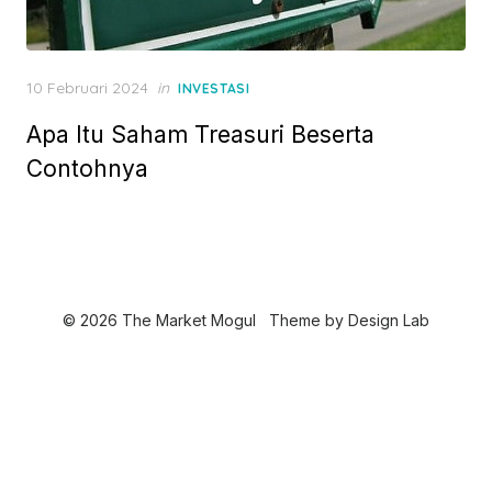
P
10 Februari 2024
in
INVESTASI
o
Apa Itu Saham Treasuri Beserta
s
t
Contohnya
e
d
o
n
© 2026 The Market Mogul
Theme by
Design Lab