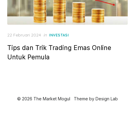
P
22 Februari 2024
in
INVESTASI
o
Tips dan Trik Trading Emas Online
s
t
Untuk Pemula
e
d
o
n
© 2026 The Market Mogul
Theme by
Design Lab