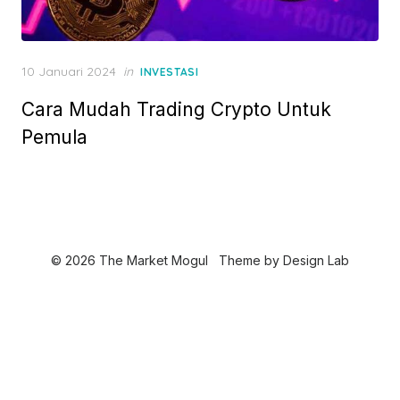
P
10 Januari 2024
in
INVESTASI
o
Cara Mudah Trading Crypto Untuk
s
t
Pemula
e
d
o
n
© 2026 The Market Mogul
Theme by
Design Lab