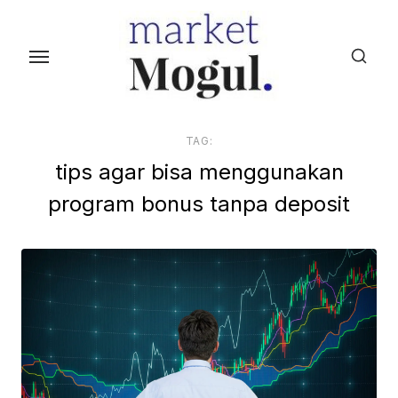
S
k
i
p
t
o
TAG:
t
tips agar bisa menggunakan
h
program bonus tanpa deposit
e
c
o
n
t
e
n
t