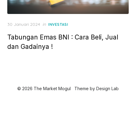
P
30 Januari 2024
in
INVESTASI
o
Tabungan Emas BNI : Cara Beli, Jual
s
t
dan Gadainya !
e
d
o
n
© 2026 The Market Mogul
Theme by
Design Lab