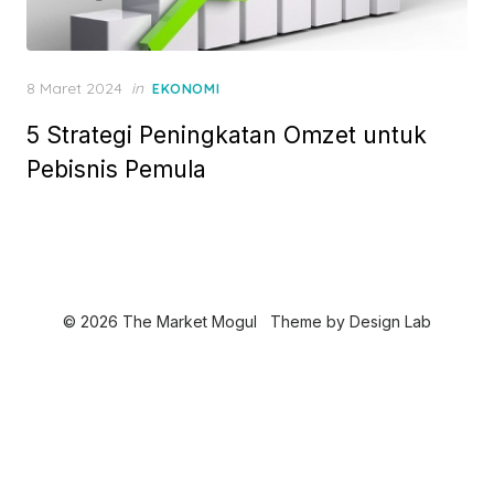
P
8 Maret 2024
in
EKONOMI
o
5 Strategi Peningkatan Omzet untuk
s
t
Pebisnis Pemula
e
d
o
n
© 2026 The Market Mogul
Theme by
Design Lab