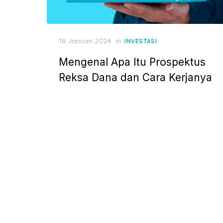
P
18 Januari 2024
in
INVESTASI
o
Mengenal Apa Itu Prospektus
s
t
Reksa Dana dan Cara Kerjanya
e
d
o
n