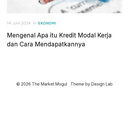
P
14 Juni 2024
in
EKONOMI
o
Mengenal Apa itu Kredit Modal Kerja
s
t
dan Cara Mendapatkannya
e
d
o
n
© 2026 The Market Mogul
Theme by
Design Lab