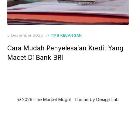
P
5 Desember 2023
in
TIPS KEUANGAN
o
Cara Mudah Penyelesaian Kredit Yang
s
t
Macet Di Bank BRI
e
d
o
n
© 2026 The Market Mogul
Theme by
Design Lab