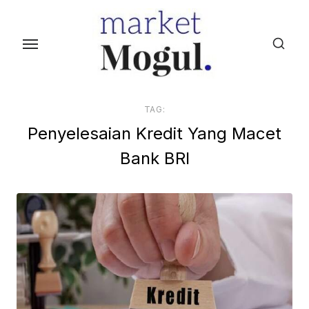
S
k
i
p
t
o
TAG:
t
Penyelesaian Kredit Yang Macet
h
Bank BRI
e
c
o
n
t
e
n
t