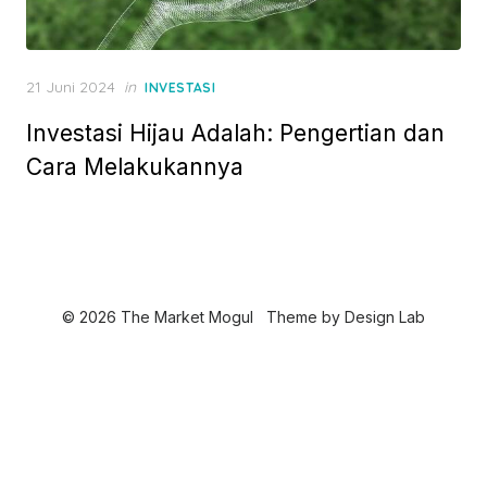
P
21 Juni 2024
in
INVESTASI
o
Investasi Hijau Adalah: Pengertian dan
s
t
Cara Melakukannya
e
d
o
n
© 2026 The Market Mogul
Theme by
Design Lab