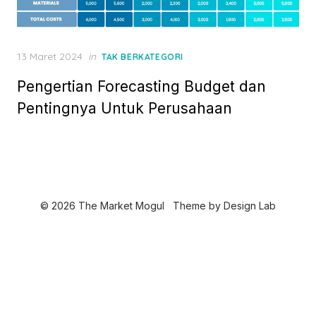
P
13 Maret 2024
in
TAK BERKATEGORI
o
Pengertian Forecasting Budget dan
s
t
Pentingnya Untuk Perusahaan
e
d
o
n
© 2026 The Market Mogul
Theme by
Design Lab