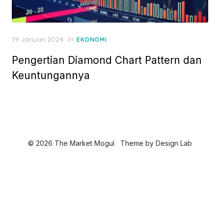
P
19 Januari 2024
in
EKONOMI
o
Pengertian Diamond Chart Pattern dan
s
t
Keuntungannya
e
d
o
n
© 2026 The Market Mogul
Theme by
Design Lab