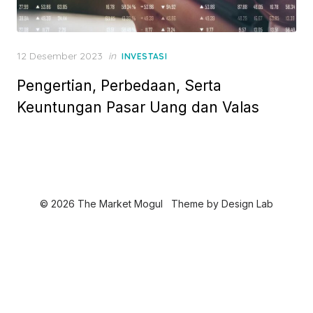
P
12 Desember 2023
in
INVESTASI
o
Pengertian, Perbedaan, Serta
s
t
Keuntungan Pasar Uang dan Valas
e
d
o
n
© 2026 The Market Mogul
Theme by
Design Lab