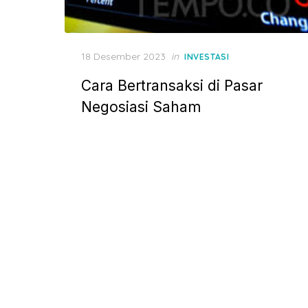
P
18 Desember 2023
in
INVESTASI
o
Cara Bertransaksi di Pasar
s
t
Negosiasi Saham
e
d
o
n