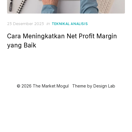
P
23 Desember 2023
in
TEKNIKAL ANALISIS
o
Cara Meningkatkan Net Profit Margin
s
t
yang Baik
e
d
o
n
© 2026 The Market Mogul
Theme by
Design Lab