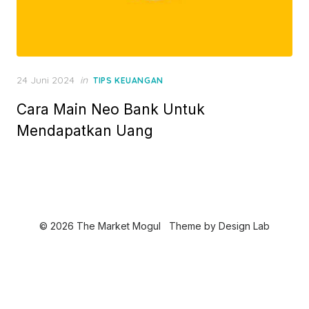
P
24 Juni 2024
in
TIPS KEUANGAN
o
Cara Main Neo Bank Untuk
s
t
Mendapatkan Uang
e
d
o
n
© 2026 The Market Mogul
Theme by
Design Lab