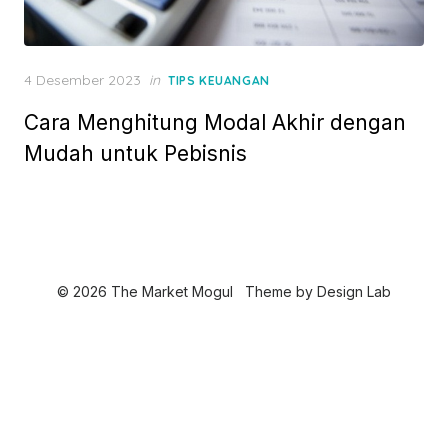
P
4 Desember 2023
in
TIPS KEUANGAN
o
Cara Menghitung Modal Akhir dengan
s
t
Mudah untuk Pebisnis
e
d
o
n
© 2026 The Market Mogul
Theme by
Design Lab