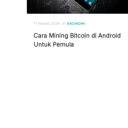
P
11 Maret 2024
in
EKONOMI
o
Cara Mining Bitcoin di Android
s
t
Untuk Pemula
e
d
o
n