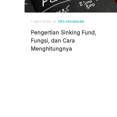
P
1 April 2024
in
TIPS KEUANGAN
o
Pengertian Sinking Fund,
s
t
Fungsi, dan Cara
e
Menghitungnya
d
o
n