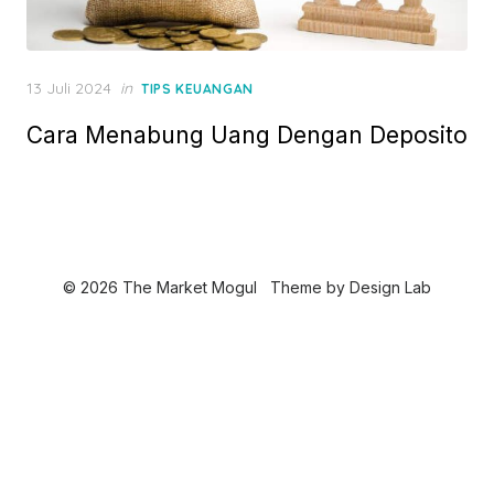
P
13 Juli 2024
in
TIPS KEUANGAN
o
Cara Menabung Uang Dengan Deposito
s
t
e
d
o
n
© 2026 The Market Mogul
Theme by
Design Lab