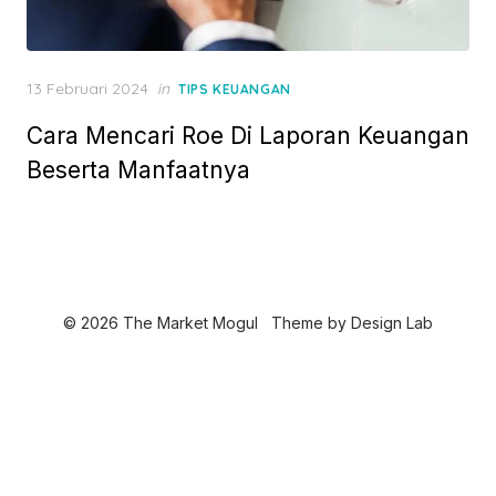
P
13 Februari 2024
in
TIPS KEUANGAN
o
Cara Mencari Roe Di Laporan Keuangan
s
t
Beserta Manfaatnya
e
d
o
n
© 2026 The Market Mogul
Theme by
Design Lab