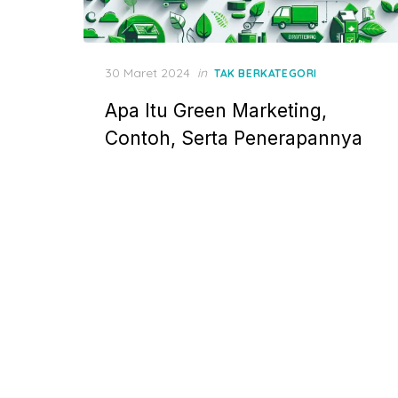
P
30 Maret 2024
in
TAK BERKATEGORI
o
Apa Itu Green Marketing,
s
t
Contoh, Serta Penerapannya
e
d
o
n