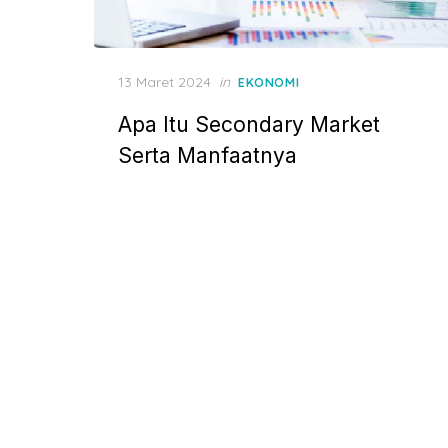
P
13 Maret 2024
in
EKONOMI
o
Apa Itu Secondary Market
s
t
Serta Manfaatnya
e
d
o
n