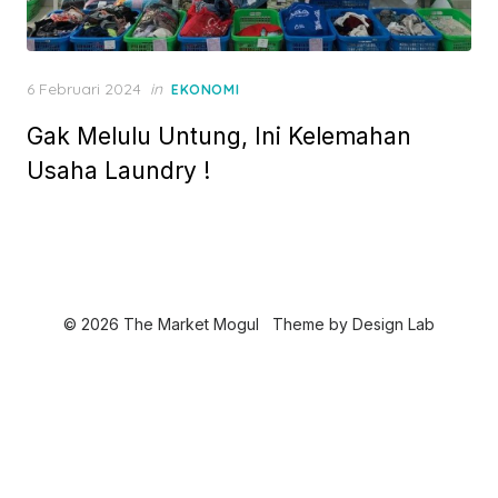
P
6 Februari 2024
in
EKONOMI
o
Gak Melulu Untung, Ini Kelemahan
s
t
Usaha Laundry !
e
d
o
n
© 2026 The Market Mogul
Theme by
Design Lab