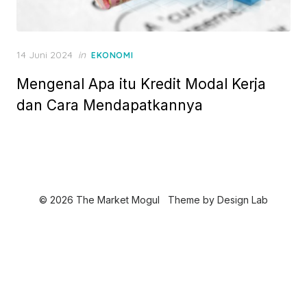
P
14 Juni 2024
in
EKONOMI
o
Mengenal Apa itu Kredit Modal Kerja
s
t
dan Cara Mendapatkannya
e
d
o
n
© 2026 The Market Mogul
Theme by
Design Lab