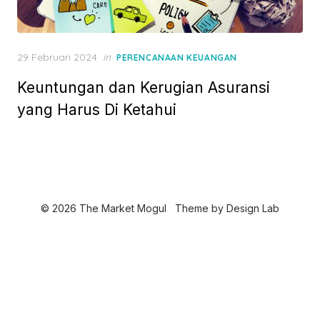
P
29 Februari 2024
in
PERENCANAAN KEUANGAN
o
Keuntungan dan Kerugian Asuransi
s
t
yang Harus Di Ketahui
e
d
o
n
© 2026 The Market Mogul
Theme by
Design Lab