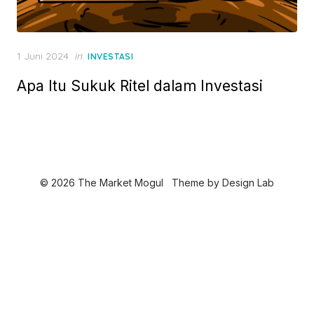
P
1 Juni 2024
in
INVESTASI
o
Apa Itu Sukuk Ritel dalam Investasi
s
t
e
d
o
n
© 2026 The Market Mogul
Theme by
Design Lab