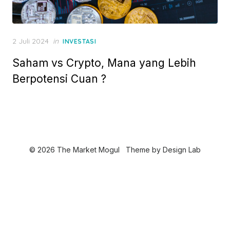
P
2 Juli 2024
in
INVESTASI
o
Saham vs Crypto, Mana yang Lebih
s
t
Berpotensi Cuan ?
e
d
o
n
© 2026 The Market Mogul
Theme by
Design Lab