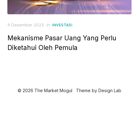
P
9 Desember 2023
in
INVESTASI
o
Mekanisme Pasar Uang Yang Perlu
s
t
Diketahui Oleh Pemula
e
d
o
n
© 2026 The Market Mogul
Theme by
Design Lab