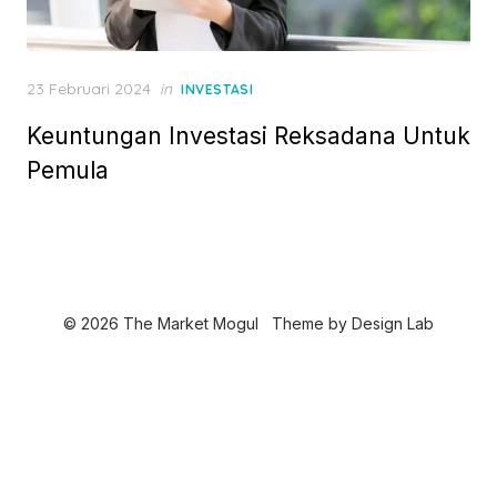
P
23 Februari 2024
in
INVESTASI
o
Keuntungan Investasi Reksadana Untuk
s
t
Pemula
e
d
o
n
© 2026 The Market Mogul
Theme by
Design Lab