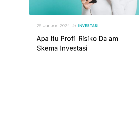
P
25 Januari 2024
in
INVESTASI
o
Apa Itu Profil Risiko Dalam
s
t
Skema Investasi
e
d
o
n