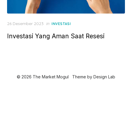
P
26 Desember 2023
in
INVESTASI
o
Investasi Yang Aman Saat Resesi
s
t
e
d
o
n
© 2026 The Market Mogul
Theme by
Design Lab