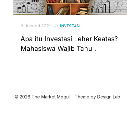
P
4 Januari 2024
in
INVESTASI
o
Apa itu Investasi Leher Keatas?
s
t
Mahasiswa Wajib Tahu !
e
d
o
n
© 2026 The Market Mogul
Theme by
Design Lab