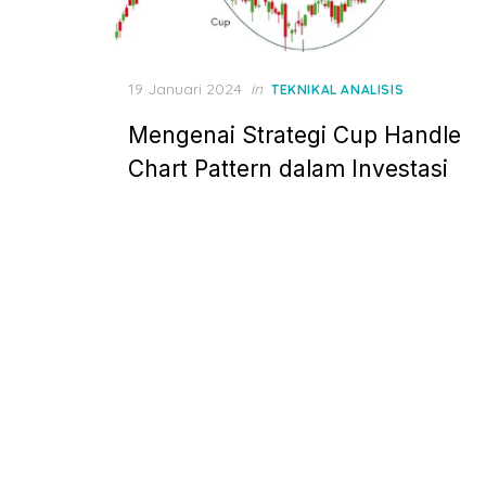
P
19 Januari 2024
in
TEKNIKAL ANALISIS
o
Mengenai Strategi Cup Handle
s
t
Chart Pattern dalam Investasi
e
d
o
n