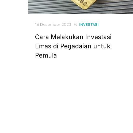
P
16 Desember 2023
in
INVESTASI
o
Cara Melakukan Investasi
s
t
Emas di Pegadaian untuk
e
Pemula
d
o
n