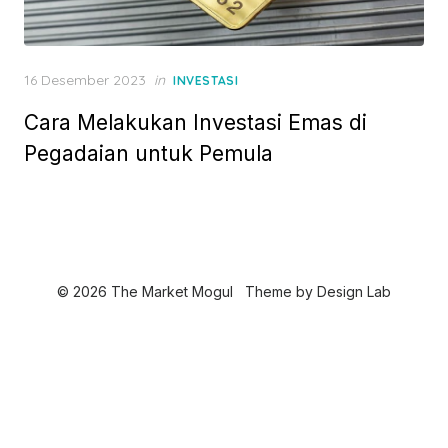
P
16 Desember 2023
in
INVESTASI
o
Cara Melakukan Investasi Emas di
s
t
Pegadaian untuk Pemula
e
d
o
n
© 2026 The Market Mogul
Theme by
Design Lab