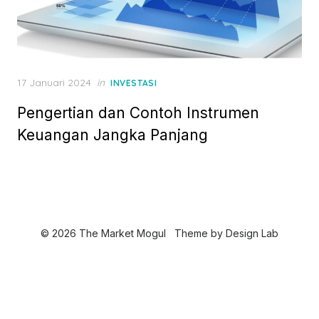
P
17 Januari 2024
in
INVESTASI
o
Pengertian dan Contoh Instrumen
s
t
Keuangan Jangka Panjang
e
d
o
n
© 2026 The Market Mogul
Theme by
Design Lab