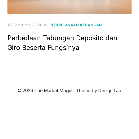
P
17 Februari 2024
in
PERENCANAAN KEUANGAN
o
Perbedaan Tabungan Deposito dan
s
t
Giro Beserta Fungsinya
e
d
o
n
© 2026 The Market Mogul
Theme by
Design Lab