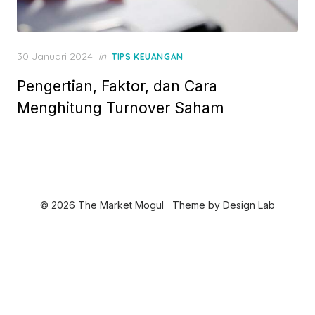
P
30 Januari 2024
in
TIPS KEUANGAN
o
Pengertian, Faktor, dan Cara
s
t
Menghitung Turnover Saham
e
d
o
n
© 2026 The Market Mogul
Theme by
Design Lab