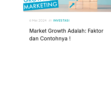
P
6 Mei 2024
in
INVESTASI
o
Market Growth Adalah: Faktor
s
t
dan Contohnya !
e
d
o
n