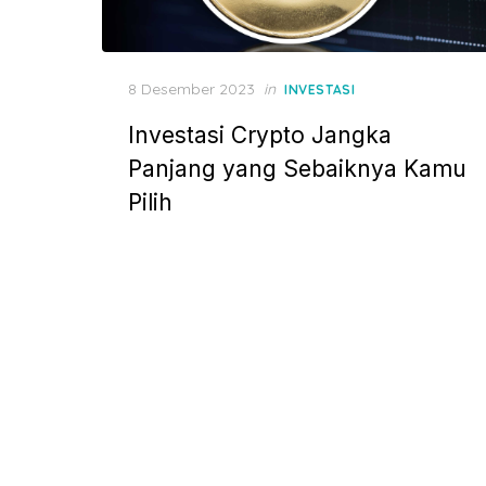
P
8 Desember 2023
in
INVESTASI
o
Investasi Crypto Jangka
s
t
Panjang yang Sebaiknya Kamu
e
Pilih
d
o
n