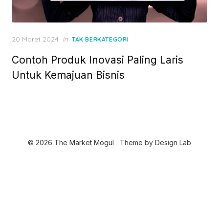
P
20 Maret 2024
in
TAK BERKATEGORI
o
Contoh Produk Inovasi Paling Laris
s
t
Untuk Kemajuan Bisnis
e
d
o
n
© 2026 The Market Mogul
Theme by
Design Lab