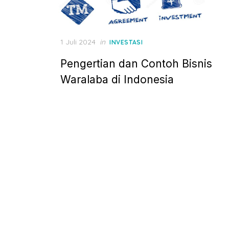
P
1 Juli 2024
in
INVESTASI
o
Pengertian dan Contoh Bisnis
s
t
Waralaba di Indonesia
e
d
o
n