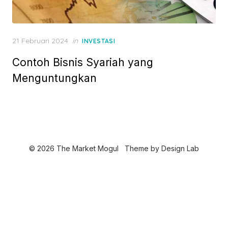
P
21 Februari 2024
in
INVESTASI
o
Contoh Bisnis Syariah yang
s
t
Menguntungkan
e
d
o
n
© 2026 The Market Mogul
Theme by
Design Lab