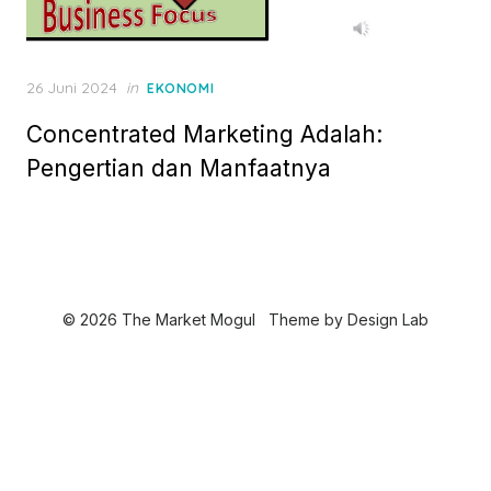
P
26 Juni 2024
in
EKONOMI
o
Concentrated Marketing Adalah:
s
t
Pengertian dan Manfaatnya
e
d
o
n
© 2026 The Market Mogul
Theme by
Design Lab